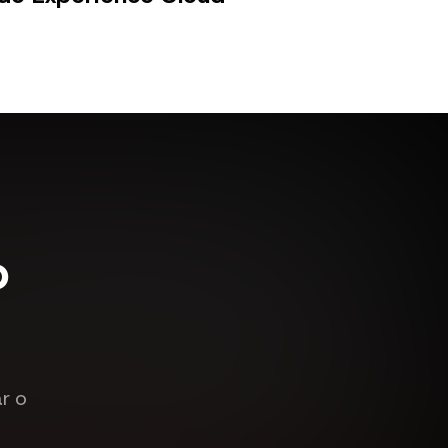
o
r o