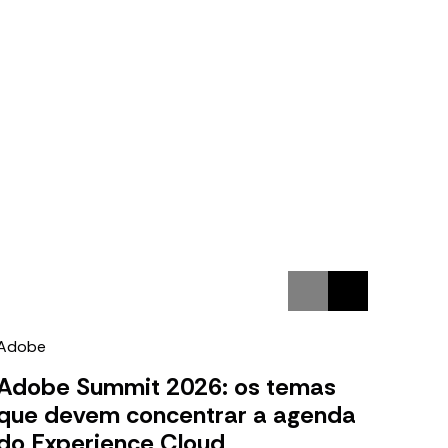
Adobe
b2b
Adobe Summit 2026: os temas
Prin
que devem concentrar a agenda
Com
do Experience Cloud