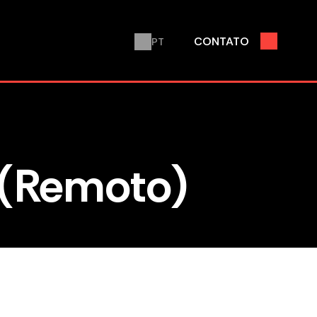
CONTATO
PT
PT
EN
 (Remoto)