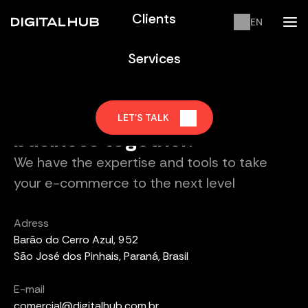
Clients
EN
PT
Services
EN
Talk to our Sales team
Let's transform your
LET'S TALK
business together.
We have the expertise and tools to take
your
e-commerce to the next level
Adress
Barão do Cerro Azul, 952
São José dos Pinhais, Paraná, Brasil
E-mail
comercial@digitalhub.com.br